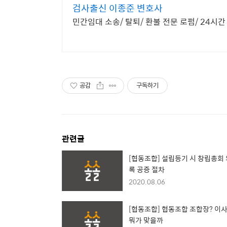
검사출신 이종준 변호사
민간임대 소송/ 탈퇴/ 환불 전문 로펌/ 24시간
공감
구독하기
관련글
[협동조합] 설립등기 시 창립총회
록 공증 절차
2020.08.06
[협동조합] 협동조합 조합장? 이
뭐가 맞을까