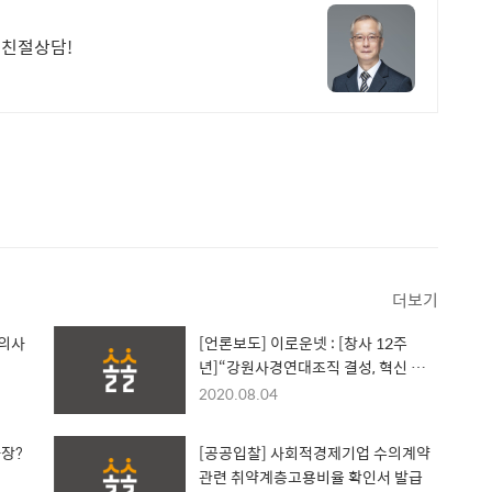
 친절상담!
더보기
 의사
[언론보도] 이로운넷 : [창사 12주
년]“강원사경연대조직 결성, 혁신 주
체로서 위기 극복한다는 다짐”
2020.08.04
사장?
[공공입찰] 사회적경제기업 수의계약
관련 취약계층고용비율 확인서 발급