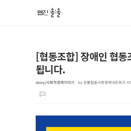
[협동조합] 장애인 협동
상
본
문
세
됩니다.
제
컨
목
텐
story/사회적경제이야기
by
강릉협동사회경제네트워크 사
본
츠
댓
문
글
달
기