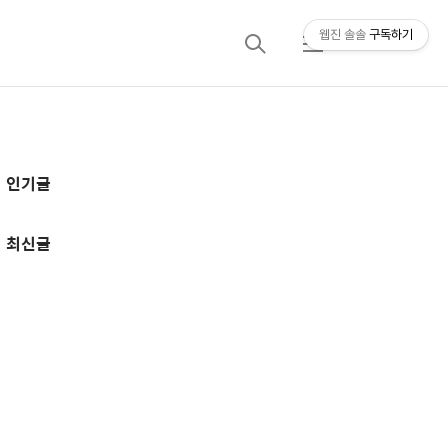
웹진 솔솔
구독하기
검
메
색
뉴
추
인기글
가
정
최신글
보